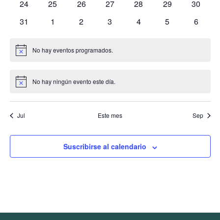
0
0
0
0
0
0
0
24
25
26
27
28
29
30
eventos
eventos
eventos
eventos
eventos
eventos
eventos
0
0
0
0
0
0
0
31
1
2
3
4
5
6
eventos
eventos
eventos
eventos
eventos
eventos
evento
No hay eventos programados.
Aviso
No hay ningún evento este día.
Aviso
Jul
Este mes
Sep
Suscribirse al calendario