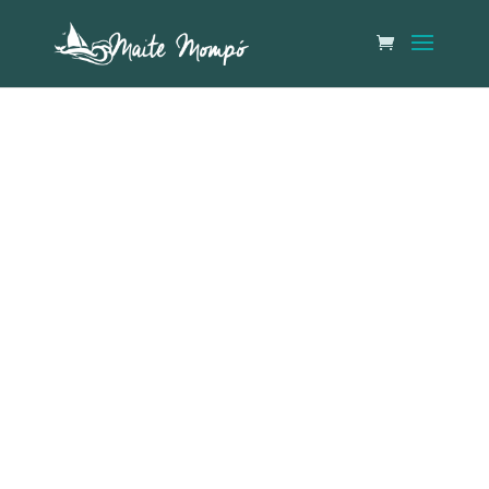
Maite Mompó
Directora de Stop Ecocidio en habla hispana.
https://stopecocidio.org